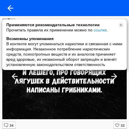
Борис Андреев
Применяются рекомендательные технологии
added a photo
Прочитать правила их применении можно по
ссылке
.
01 May в 14:21
Возможны упоминания
В контенте могут упоминаться наркотики и связанная с ними
информация. Незаконное потребление наркотических
средств, психотропных веществ и их аналогов причиняет
вред здоровью, их незаконный оборот запрещён и влечёт
установленную законодательством ответственность