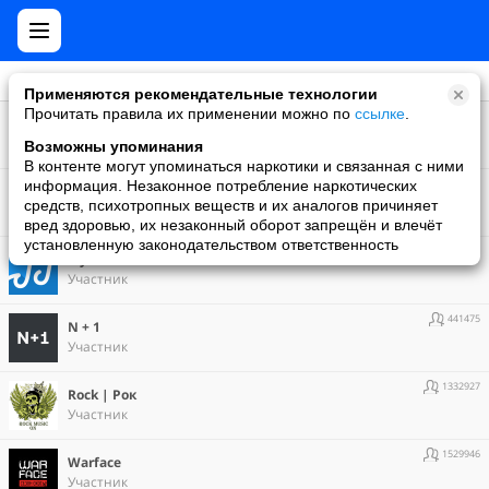
Применяются рекомендательные технологии
Прочитать правила их применении можно по
ссылке
.
1887777
Android
Участник
Возможны упоминания
В контенте могут упоминаться наркотики и связанная с ними
1690512
информация. Незаконное потребление наркотических
Hi-Tech | Наука и техника
средств, психотропных веществ и их аналогов причиняет
Участник
вред здоровью, их незаконный оборот запрещён и влечёт
установленную законодательством ответственность
1900010
My music
Участник
441475
N + 1
Участник
1332927
Rock | Рок
Участник
1529946
Warface
Участник