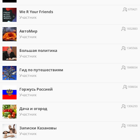
670421
We R Your Friends
Участник
1832883
АвтоМир
Участник
1345566
Большая политика
Участник
1848654
Гид по путешествиям
Участник
938654
Горжусь Россией
Участник
1306293
Дача и огород
Участник
1959608
Записки Казановы
Участник