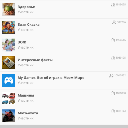
1513095
Здоровье
Участник
397786
Злая Сказка
Участник
1964646
ЗОЖ
Участник
3039195
Интересные факты
Участник
10010932
Мy Games. Все об играх в Моем Мире
Участник
1818008
Машины
Участник
1811183
Мото-охота
Участник