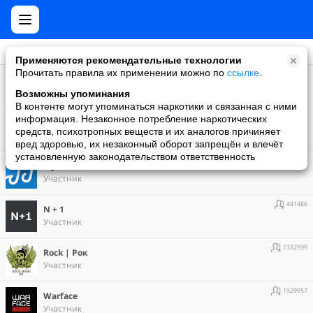
Применяются рекомендательные технологии
Прочитать правила их применении можно по
ссылке
.
1887789
Android
Участник
Возможны упоминания
В контенте могут упоминаться наркотики и связанная с ними
1690522
информация. Незаконное потребление наркотических
Hi-Tech | Наука и техника
средств, психотропных веществ и их аналогов причиняет
Участник
вред здоровью, их незаконный оборот запрещён и влечёт
установленную законодательством ответственность
1900024
My music
Участник
441486
N + 1
Участник
1332939
Rock | Рок
Участник
1529957
Warface
Участник