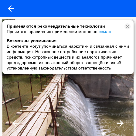
Юрий Назаров
Применяются рекомендательные технологии
added a photo
Прочитать правила их применении можно по
ссылке
.
16 Apr в 23:30
Возможны упоминания
В контенте могут упоминаться наркотики и связанная с ними
информация. Незаконное потребление наркотических
средств, психотропных веществ и их аналогов причиняет
вред здоровью, их незаконный оборот запрещён и влечёт
установленную законодательством ответственность