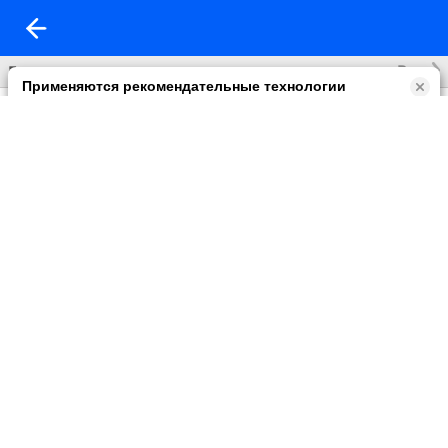
Все
Без названия
Применяются рекомендательные технологии
Прочитать правила их применении можно по
ссылке
.
Возможны упоминания
В контенте могут упоминаться наркотики и связанная с ними
информация. Незаконное потребление наркотических
средств, психотропных веществ и их аналогов причиняет
вред здоровью, их незаконный оборот запрещён и влечёт
установленную законодательством ответственность