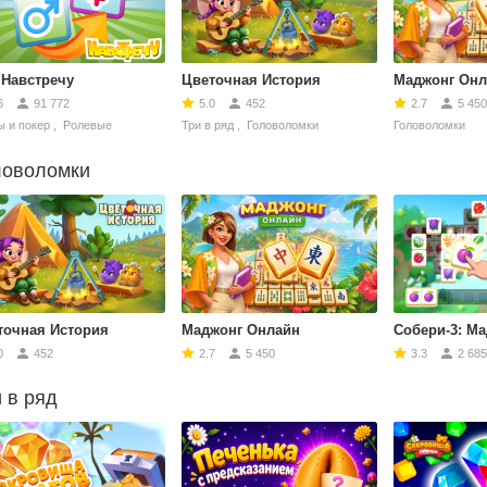
 Навстречу
Цветочная История
Маджонг Онл
6
91 772
5.0
452
2.7
5 450
 и покер
,
Ролевые
Три в ряд
,
Головоломки
Головоломки
ловоломки
точная История
Маджонг Онлайн
Собери-3: М
0
452
2.7
5 450
3.3
2 685
 в ряд