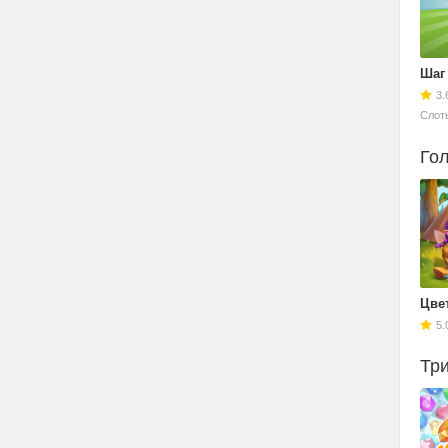
Шаг
3.
Слоты
Го
Цве
5.
Три