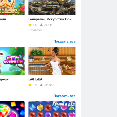
айн
Генералы. Искусство Войны
World Poker Club - По
3.5
29 844
4.3
6 790 325
Стратегии
Слоты и покер
,
Ролевые
Показать все
аджонг
БАНЬКА
Косынка Онлайн-Пась
3.9
234 952
4.2
343 683
Показать все