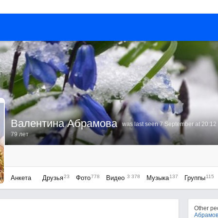
Валентина Абрамова
was last seen 7 September at 20:12
79 лет
23
778
3 378
137
115
Анкета
Друзья
Фото
Видео
Музыка
Группы
Other p
Абрамо