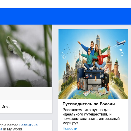
Путеводитель по России
Игры
Расскажем, что нужно для 
идеального путешествия, и 
поможем составить интересный 
маршрут
eople named
Валентина
Новости
ва
in My World