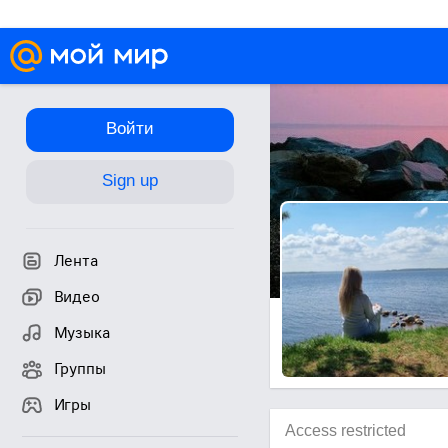
Войти
Sign up
Лента
Видео
Музыка
Группы
Игры
Access restricted