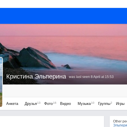
Кристина Эльперина
was last seen 8 April at 15:53
13
16
10
2
Анкета
Друзья
Фото
Видео
Музыка
Группы
Игры
Other p
Эльпер