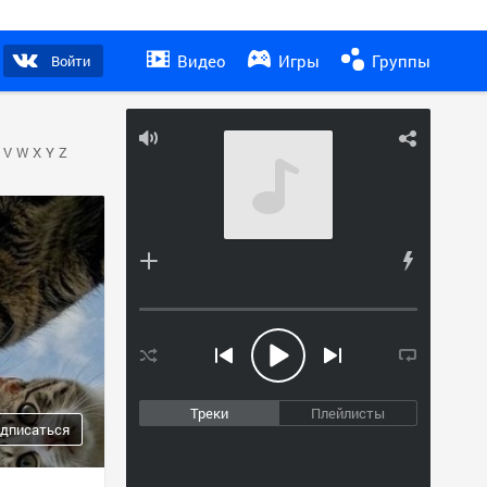
Видео
Игры
Группы
Войти
V
W
X
Y
Z
Треки
Плейлисты
дписаться