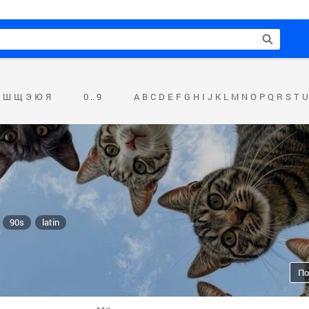
Ш
Щ
Э
Ю
Я
0 .. 9
A
B
C
D
E
F
G
H
I
J
K
L
M
N
O
P
Q
R
S
T
U
90s
latin
По