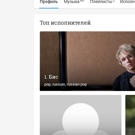
Профиль
Музыка
Плейлисты
Исполн
637
2
Топ исполнителей
Бис
pop
russian
russian pop