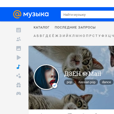
КАТАЛОГ
ПОСЛЕДНИЕ ЗАПРОСЫ
А
Б
В
Г
Д
Е
Ё
Ж
З
И
Й
К
Л
М
Н
О
П
Р
С
Т
У
Ф
Х
Ц
Ч
ДЗЕН 🪷Mail
pop
russian pop
dance