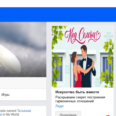
Искусство быть вместе
Игры
Раскрываем секрет построения 
гармоничных отношений
Леди
eople named
Татьяшка
а
in My World
Подробнее