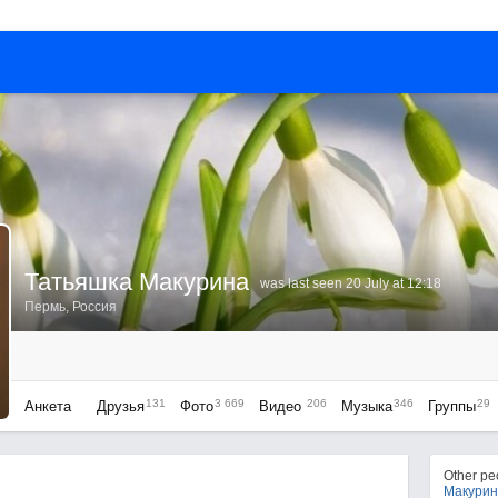
Татьяшка Макурина
was last seen 20 July at 12:18
Пермь, Россия
131
3 669
206
346
29
Анкета
Друзья
Фото
Видео
Музыка
Группы
Other p
Макурин