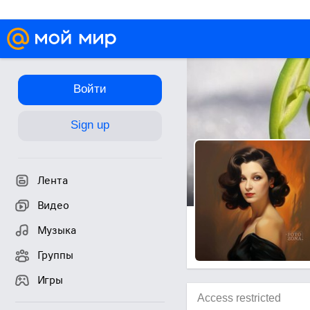
Войти
Sign up
Лента
Видео
Музыка
Группы
Игры
Access restricted