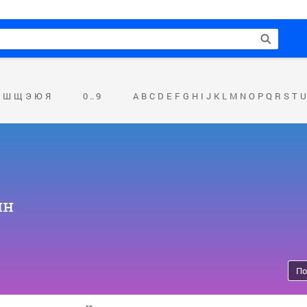
Ш
Щ
Э
Ю
Я
0 .. 9
A
B
C
D
E
F
G
H
I
J
K
L
M
N
O
P
Q
R
S
T
U
ин
По