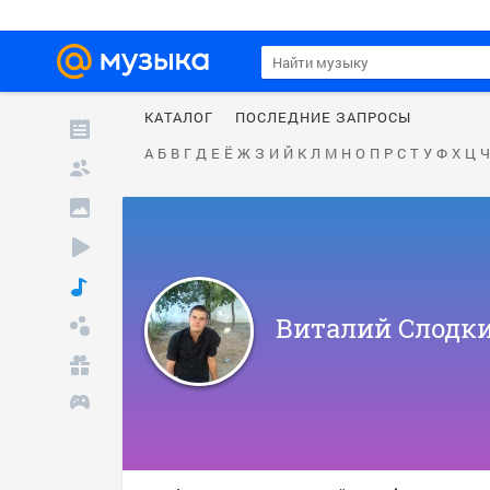
КАТАЛОГ
ПОСЛЕДНИЕ ЗАПРОСЫ
А
Б
В
Г
Д
Е
Ё
Ж
З
И
Й
К
Л
М
Н
О
П
Р
С
Т
У
Ф
Х
Ц
Ч
Виталий Слодк