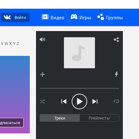
Видео
Игры
Группы
Войти
V
W
X
Y
Z
Треки
Плейлисты
дписаться