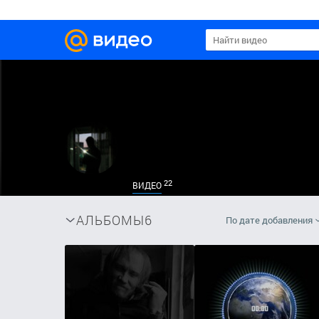
᠋ ᠋
22
ВИДЕО
АЛЬБОМЫ
6
По дате добавления