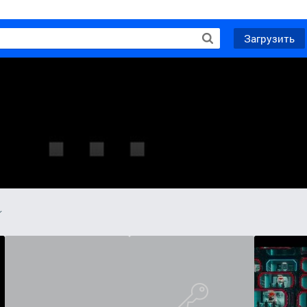
Загрузить