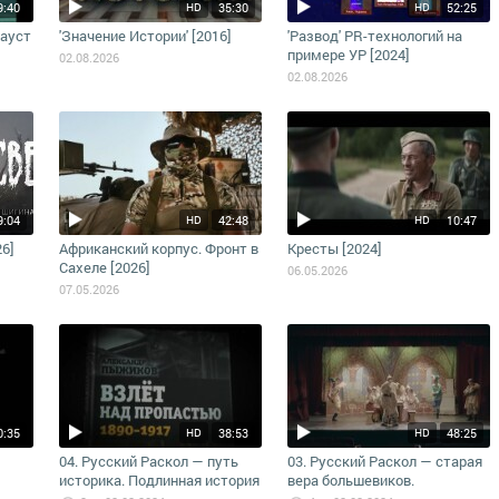
9:40
35:30
52:25
HD
HD
Фауст
'Значение Истории' [2016]
'Развод' PR-технологий на
примере УР [2024]
02.08.2026
02.08.2026
9:04
42:48
10:47
HD
HD
6]
Африканский корпус. Фронт в
Кресты [2024]
Сахеле [2026]
06.05.2026
07.05.2026
0:35
38:53
48:25
HD
HD
04. Русский Раскол — путь
03. Русский Раскол — старая
историка. Подлинная история
вера большевиков.