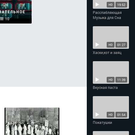
19:52
HD
ВАТЕЛЬНОЕ
Расслабляющая
Музыка для Сна
10
01:27
HD
Хаски,кот и заяц
11:39
HD
Вкусная паста
01:54
HD
Покатушки