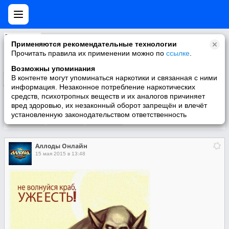
Аллоды Онлайн
Применяются рекомендательные технологии
Официальное сообщество игроков «Аллоды Онлайн»
Прочитать правила их применении можно по
ссылке
.
Возможны упоминания
В контенте могут упоминаться наркотики и связанная с ними
Подписаться
информация. Незаконное потребление наркотических
средств, психотропных веществ и их аналогов причиняет
вред здоровью, их незаконный оборот запрещён и влечёт
установленную законодательством ответственность
Участники
О группе
Видео
Аллоды Онлайн
15 мая 2015 в 13:48