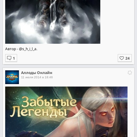
Автор - @s_h_i_l_a.
Аллоды Онлайн
11 июля 2014 в 18:46