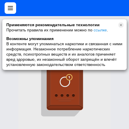
Нет мобильной версии
Применяются рекомендательные технологии
Прочитать правила их применении можно по
ссылке
.
У запрашиваемой вами страницы нет версии для мобильных
устройств. Для её просмотра вы можете перейти на полную
Возможны упоминания
версию Моего Мира.
В контенте могут упоминаться наркотики и связанная с ними
информация. Незаконное потребление наркотических
Перейти на полную версию
средств, психотропных веществ и их аналогов причиняет
вред здоровью, их незаконный оборот запрещён и влечёт
установленную законодательством ответственность