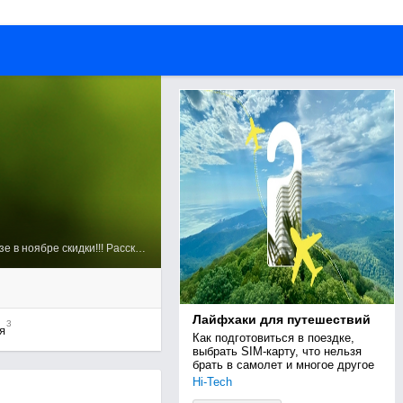
Дед Мороз и Снегурочка к Вам домой или на работу!!! Спешите!!! При заказе в ноябре скидки!!! Расскажите друзьям и получите...
Лайфхаки для путешествий
3
я
Как подготовиться в поездке, 
выбрать SIM-карту, что нельзя 
брать в самолет и многое другое
Hi-Tech