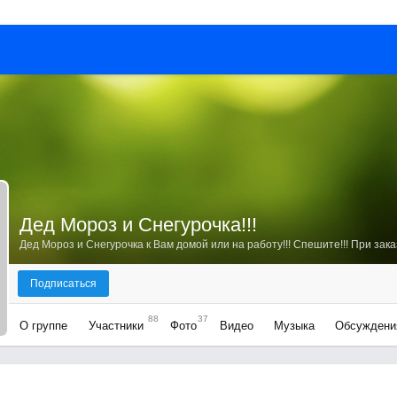
Дед Мороз и Снегурочка!!!
Подписаться
88
37
О группе
Участники
Фото
Видео
Музыка
Обсуждени