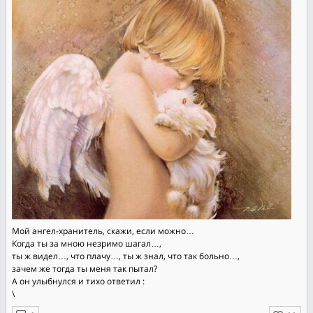
Мой ангел-хранитель, скажи, если можно…
Когда ты за мною незримо шагал…,
ты ж видел…, что плачу…, ты ж знал, что так больно…,
зачем же тогда ты меня так пытал?
А он улыбнулся и тихо ответил :
\