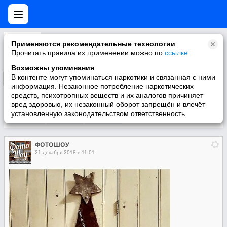
ФОТОШОУ
Применяются рекомендательные технологии
Самые лучшие фотографии со всего мира! Сотрудничество: partners@smmhelp.me
Прочитать правила их применении можно по
ссылке
.
Возможны упоминания
В контенте могут упоминаться наркотики и связанная с ними
Подписаться
информация. Незаконное потребление наркотических
средств, психотропных веществ и их аналогов причиняет
вред здоровью, их незаконный оборот запрещён и влечёт
установленную законодательством ответственность
Участники
О группе
Видео
ФОТОШОУ
21 декабря 2018 в 11:01