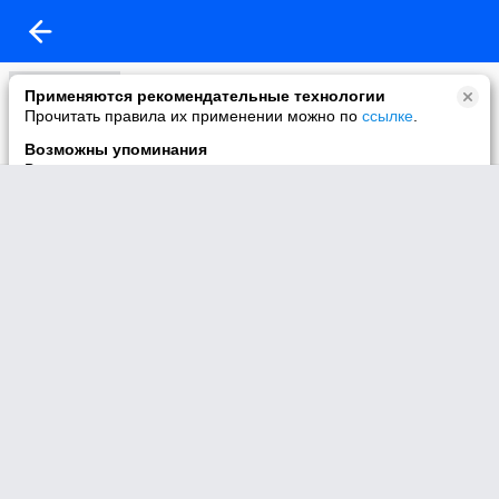
Видео канала
Применяются рекомендательные технологии
51 видео
Прочитать правила их применении можно по
ссылке
.
Возможны упоминания
В контенте могут упоминаться наркотики и связанная с ними
информация. Незаконное потребление наркотических
средств, психотропных веществ и их аналогов причиняет
вред здоровью, их незаконный оборот запрещён и влечёт
установленную законодательством ответственность