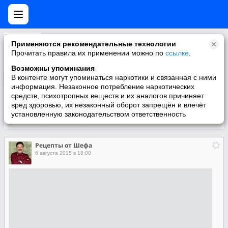
Рецепты от Шефа
Применяются рекомендательные технологии
Прочитать правила их применении можно по
ссылке
.
Возможны упоминания
В контенте могут упоминаться наркотики и связанная с ними
Подписаться
информация. Незаконное потребление наркотических
средств, психотропных веществ и их аналогов причиняет
вред здоровью, их незаконный оборот запрещён и влечёт
установленную законодательством ответственность
Участники
О группе
Видео
Рецепты от Шефа
6 августа 2015 в 18:00