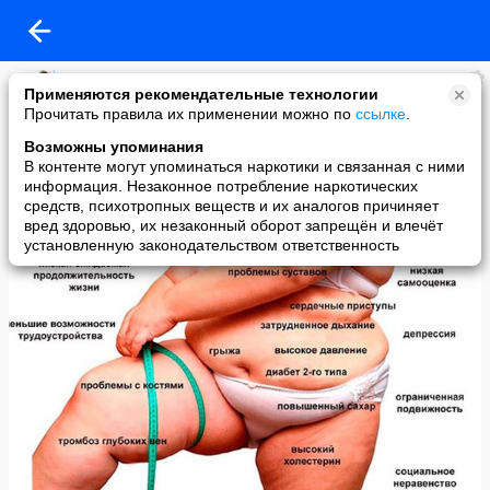
Клиника Южная
Применяются рекомендательные технологии
added a photo
Прочитать правила их применении можно по
ссылке
.
17 Sep в 16:12
Возможны упоминания
В контенте могут упоминаться наркотики и связанная с ними
информация. Незаконное потребление наркотических
средств, психотропных веществ и их аналогов причиняет
вред здоровью, их незаконный оборот запрещён и влечёт
установленную законодательством ответственность