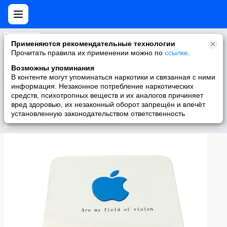
LINZAONLINE.RU
Применяются рекомендательные технологии
Официальная страница интернет-магазина. Контакные линзы и аксессуары.
Прочитать правила их применении можно по
ссылке
.
Возможны упоминания
В контенте могут упоминаться наркотики и связанная с ними
Подписаться
информация. Незаконное потребление наркотических
средств, психотропных веществ и их аналогов причиняет
вред здоровью, их незаконный оборот запрещён и влечёт
установленную законодательством ответственность
Участники
О группе
Видео