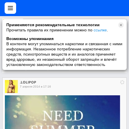
.LOLIPOP
Применяются рекомендательные технологии
11.06.2013
Прочитать правила их применении можно по
ссылке
.
Возможны упоминания
В контенте могут упоминаться наркотики и связанная с ними
Подписаться
информация. Незаконное потребление наркотических
средств, психотропных веществ и их аналогов причиняет
вред здоровью, их незаконный оборот запрещён и влечёт
установленную законодательством ответственность
Участники
О группе
Видео
.LOLIPOP
7 апреля 2014 в 17:16