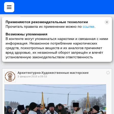
Архитектурно-Художественные мастерские
Применяются рекомендательные технологии
http://mdmas.ru/
Прочитать правила их применении можно по
ссылке
.
Возможны упоминания
В контенте могут упоминаться наркотики и связанная с ними
Подписаться
информация. Незаконное потребление наркотических
средств, психотропных веществ и их аналогов причиняет
вред здоровью, их незаконный оборот запрещён и влечёт
установленную законодательством ответственность
Участники
О группе
Видео
Архитектурно-Художественные мастерские
3 февраля 2016 в 09:53