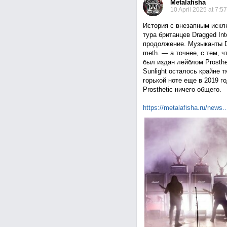
Metalafisha
10 April 2025 at 7:57
История с внезапным искл
тура британцев Dragged In
продолжение. Музыканты D
meth. — а точнее, с тем, 
был издан лейблом Prosthe
Sunlight осталось крайне 
горькой ноте еще в 2019 го
Prosthetic ничего общего.
https://metalafisha.ru/ne
ws..