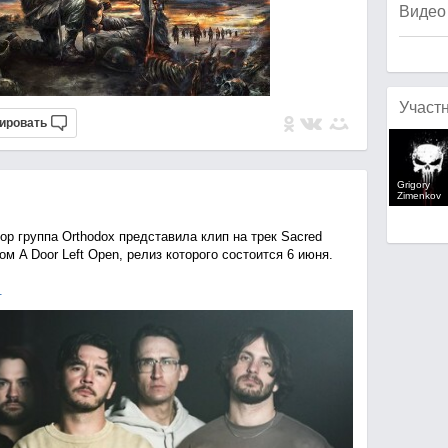
Видео
Участ
ировать
Grigory
Zimenkov
р группа Orthodox представила клип на трек Sacred
м A Door Left Open, релиз которого состоится 6 июня.
.