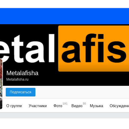
Metalafisha
Metalafisha.ru
Подписаться
191
30
О группе
Участники
Фото
Видео
Музыка
Обсужден