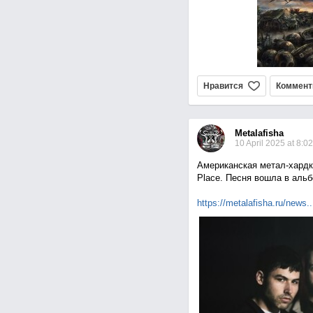
Нравится
Коммент
Metalafisha
10 April 2025 at 8:02
Американская метал-хардко
Place. Песня вошла в альбо
https://metalafisha.ru/ne
ws..