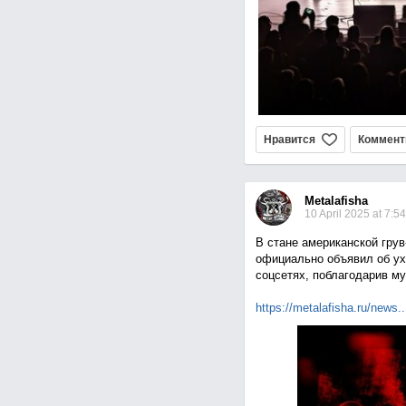
Нравится
Коммент
Metalafisha
10 April 2025 at 7:54
В стане американской грув
официально объявил об ух
соцсетях, поблагодарив му
https://metalafisha.ru/ne
ws..