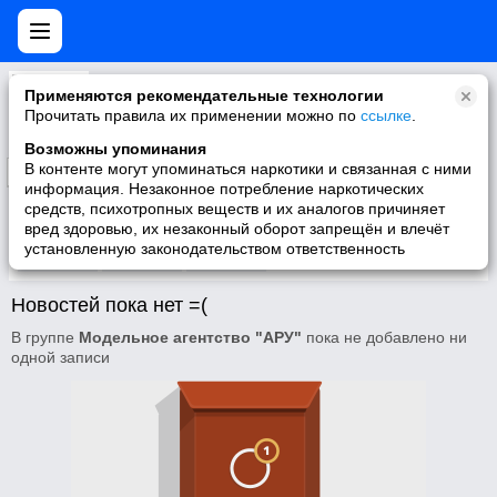
Модельное агентство "АРУ"
Применяются рекомендательные технологии
Модельное агентство "АРУ" -это трудоустройство в модельном и рекламном бизнесе в городах РК...
Прочитать правила их применении можно по
ссылке
.
Возможны упоминания
В контенте могут упоминаться наркотики и связанная с ними
Подписаться
информация. Незаконное потребление наркотических
средств, психотропных веществ и их аналогов причиняет
вред здоровью, их незаконный оборот запрещён и влечёт
установленную законодательством ответственность
Участники
О группе
Видео
Новостей пока нет =(
В группе
Модельное агентство "АРУ"
пока не добавлено ни
одной записи