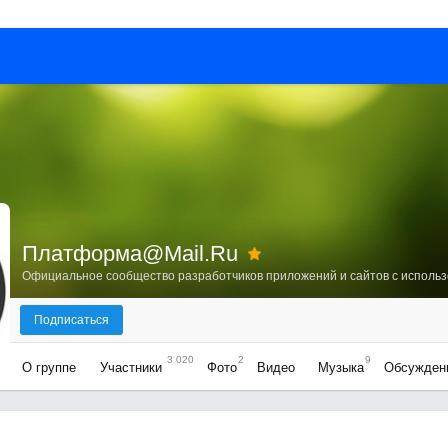
Платформа@Mail.Ru
Подписаться
3 020
2
9
О группе
Участники
Фото
Видео
Музыка
Обсужден