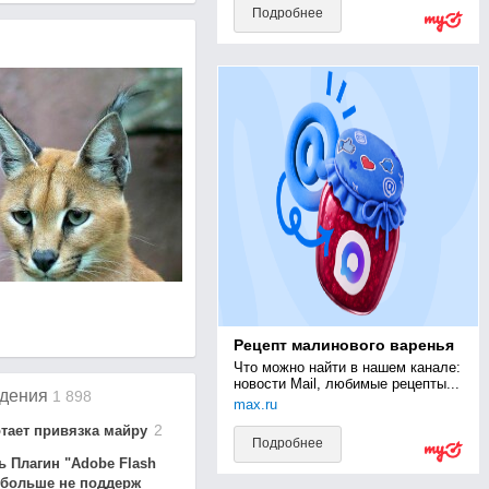
Подробнее
Рецепт малинового варенья
Что можно найти в нашем канале: 
новости Mail, любимые рецепты...
дения
1 898
max.ru
2
тае
т привязк
а майру
Подробнее
ь
Плагин "Adobe Flash
больше не поддерж