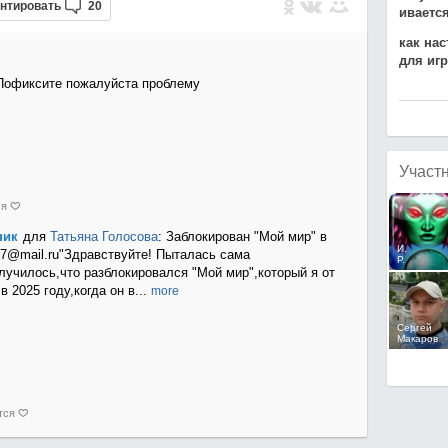
нтировать
20
иваетс
как нас
для иг
Пофиксите пожалуйста проблему
Участ
ся
ник
для
Татьяна Голосова
:
Заблокирован "Мой мир" в
И.
47@mail.ru"Здрав
ствуйте! Пыталась сама
Р.
лучилось,что разблокировался "Мой мир",который я от
в 2025 году,когда он в
...
more
Сергей
Макаров
тся