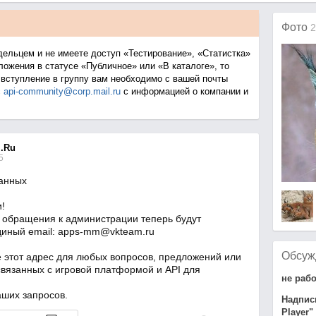
Фото
2
дельцем и не имеете доступ «Тестирование», «Статистка»
ожения в статусе «Публичное» или «В каталоге», то
 вступление в группу вам необходимо с вашей почты
с
api-community@corp.mail.ru
с информацией о компании и
.Ru
5
анных
!
е обращения к администрации теперь будут
диный email: apps-mm@vkteam.ru
Обсуж
е этот адрес для любых вопросов, предложений или
связанных с игровой платформой и API для
не рабо
аших запросов.
Надпис
Player"