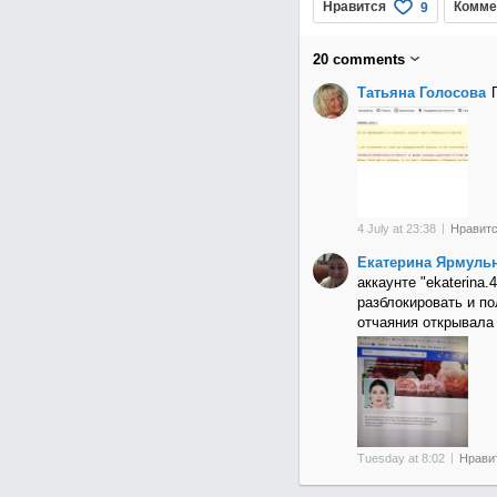
Нравится
Комме
9
20
comments
Татьяна Голосова
4 July at 23:38
Нравит
Екатерина Ярмуль
аккаунте "ekaterina.
разблокировать и по
отчаяния открывала 
Tuesday at 8:02
Нрави