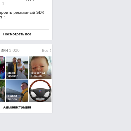
1
я
трои
ть рекламн
ый SDK
1
р?
Посмотреть все
ники
3 020
Все
иван
Всеволод
иванов
Плохов
Павел
-
Карев
-
Администрация