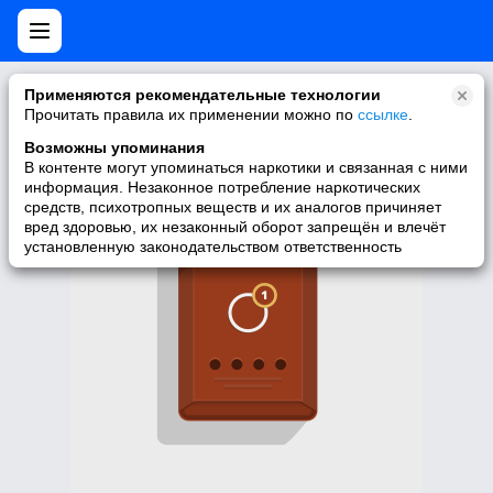
Нет мобильной версии
Применяются рекомендательные технологии
Прочитать правила их применении можно по
ссылке
.
У запрашиваемой вами страницы нет версии для мобильных
устройств. Для её просмотра вы можете перейти на полную
Возможны упоминания
версию Моего Мира.
В контенте могут упоминаться наркотики и связанная с ними
информация. Незаконное потребление наркотических
Перейти на полную версию
средств, психотропных веществ и их аналогов причиняет
вред здоровью, их незаконный оборот запрещён и влечёт
установленную законодательством ответственность