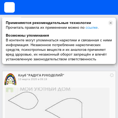
Клуб "РАДУГА РУКОДЕЛИЙ"
Применяются рекомендательные технологии
Прочитать правила их применении можно по
ссылке
.
Возможны упоминания
В контенте могут упоминаться наркотики и связанная с ними
Подписаться
информация. Незаконное потребление наркотических
средств, психотропных веществ и их аналогов причиняет
вред здоровью, их незаконный оборот запрещён и влечёт
установленную законодательством ответственность
Участники
О группе
Видео
Клуб "РАДУГА РУКОДЕЛИЙ"
13 марта 2020 в 09:19