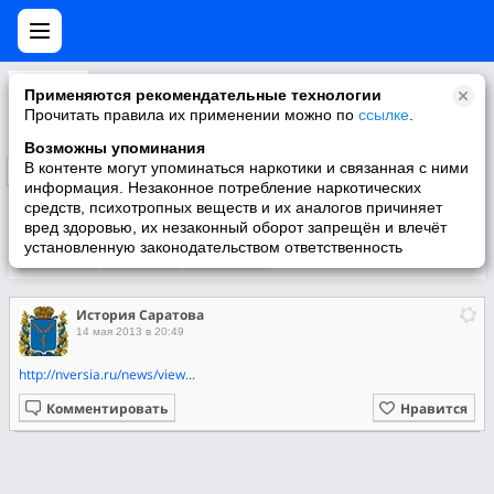
История Саратова
Применяются рекомендательные технологии
Сообщество предназначено для жителей города Саратова, учителей средних школ, желающих побольше узнать о своем городе, его истории...
Прочитать правила их применении можно по
ссылке
.
Возможны упоминания
В контенте могут упоминаться наркотики и связанная с ними
Подписаться
информация. Незаконное потребление наркотических
средств, психотропных веществ и их аналогов причиняет
вред здоровью, их незаконный оборот запрещён и влечёт
установленную законодательством ответственность
Участники
О группе
Видео
История Саратова
14 мая 2013 в 20:49
http://nversia.ru/news/view...
Комментировать
Нравится