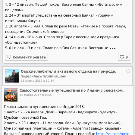
1. 3 – 12 января. Пеший поход , Восточные Саяны к «Богатырским
пещерам»
2. 24 – 31 мартаПутешествие на северный Байкал к горячим
источникам Хакусы
3. 26 апреля – 5 мая. Сплав по реке Исеть, катание на пороге Ревун,
посещение Смолинской пещеры
4. 14 июня - 18 июня. Сплав по р.Тара с посещением праздника
«Солнцестояние»
5. 01 июля -13 июля. Сплав по р.Ока Саянская. Восточные
Комментировать
Омские любители активного отдыха на природе.
поделилась публикацией
18 марта 2017 в 10:34
Самостоятельные путешествия по Индии с рюкзаком.
18 марта 2017 в 10:27
Планы зимнего путешествия по Индии 2018.
1 часть с 2 - 24 января. Дели - Варанаси - Каджурахо - Удайпур -
Мумбаи - северный Гоа.
2 часть. с 23 января - 11 февраля. Дели - Эрнакулам( форт Кочин) -
Мунар( чайные плантации) - Котаям - Аллеппи ( заводи Кералы) -
Варкала( аюрведический курорт). Планы подробно
https://vk.com/topic-