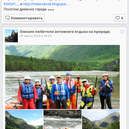
834541...
. и
http://indiarukzak.blogspot...
Посетим древние города
Комментировать
Омские любители активного отдыха на природе.
26 марта 2016 в 16:25