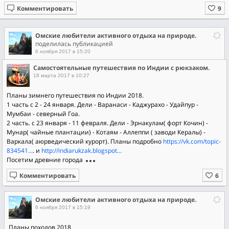
Комментировать
Омские любители активного отдыха на природе.
поделилась публикацией
6 ноября 2017 в 15:20
Самостоятельные путешествия по Индии с рюкзаком.
18 марта 2017 в 10:27
Планы зимнего путешествия по Индии 2018.
1 часть с 2 - 24 января. Дели - Варанаси - Каджурахо - Удайпур -
Мумбаи - северный Гоа.
2 часть. с 23 января - 11 февраля. Дели - Эрнакулам( форт Кочин) -
Мунар( чайные плантации) - Котаям - Аллеппи ( заводи Кералы) -
Варкала( аюрведический курорт). Планы подробно
https://vk.com/topic-
834541...
. и
http://indiarukzak.blogspot...
Посетим древние города
Комментировать
Омские любители активного отдыха на природе.
6 ноября 2017 в 15:19
Планы походов 2018.