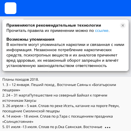
Омские любители активного отдыха на природе.
Применяются рекомендательные технологии
Это сообщество создано для тех, кто любит проводить свой отпуск на природе...
Прочитать правила их применении можно по
ссылке
.
Возможны упоминания
В контенте могут упоминаться наркотики и связанная с ними
Подписаться
информация. Незаконное потребление наркотических
средств, психотропных веществ и их аналогов причиняет
вред здоровью, их незаконный оборот запрещён и влечёт
установленную законодательством ответственность
Участники
О группе
Видео
Планы походов 2018.
1. 3 – 12 января. Пеший поход , Восточные Саяны к «Богатырским
пещерам»
2. 24 – 31 мартаПутешествие на северный Байкал к горячим
источникам Хакусы
3. 26 апреля – 5 мая. Сплав по реке Исеть, катание на пороге Ревун,
посещение Смолинской пещеры
4. 14 июня - 18 июня. Сплав по р.Тара с посещением праздника
«Солнцестояние»
5. 01 июля -13 июля. Сплав по р.Ока Саянская. Восточные