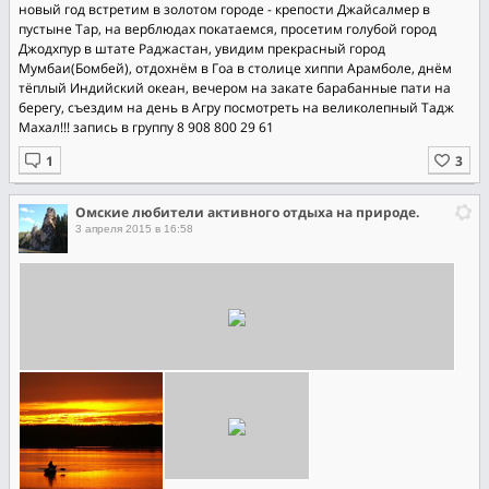
новый год встретим в золотом городе - крепости Джайсалмер в
пустыне Тар, на верблюдах покатаемся, просетим голубой город
Джодхпур в штате Раджастан, увидим прекрасный город
Мумбаи(Бомбей), отдохнём в Гоа в столице хиппи Арамболе, днём
тёплый Индийский океан, вечером на закате барабанные пати на
берегу, съездим на день в Агру посмотреть на великолепный Тадж
Махал!!! запись в группу 8 908 800 29 61
Омские любители активного отдыха на природе.
3 апреля 2015 в 16:58