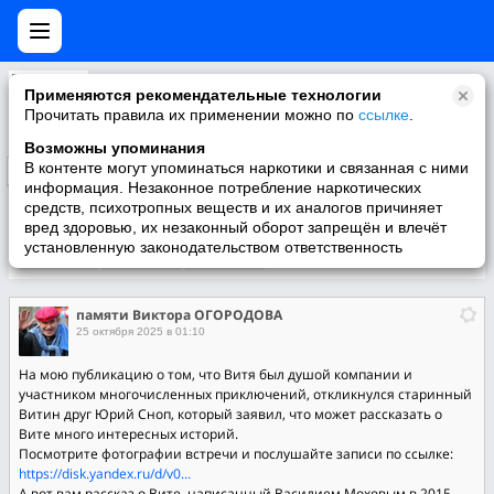
памяти Виктора ОГОРОДОВА
Применяются рекомендательные технологии
3.05.2009 не стало Вити Огородова.....
Прочитать правила их применении можно по
ссылке
.
Возможны упоминания
В контенте могут упоминаться наркотики и связанная с ними
Подписаться
информация. Незаконное потребление наркотических
средств, психотропных веществ и их аналогов причиняет
вред здоровью, их незаконный оборот запрещён и влечёт
установленную законодательством ответственность
Участники
О группе
Видео
памяти Виктора ОГОРОДОВА
25 октября 2025 в 01:10
На мою публикацию о том, что Витя был душой компании и
участником многочисленных приключений, откликнулся старинный
Витин друг Юрий Сноп, который заявил, что может рассказать о
Вите много интересных историй.
Посмотрите фотографии встречи и послушайте записи по ссылке:
https://disk.yandex.ru/d/v0...
А вот вам рассказ о Вите, написанный Василием Моховым в 2015