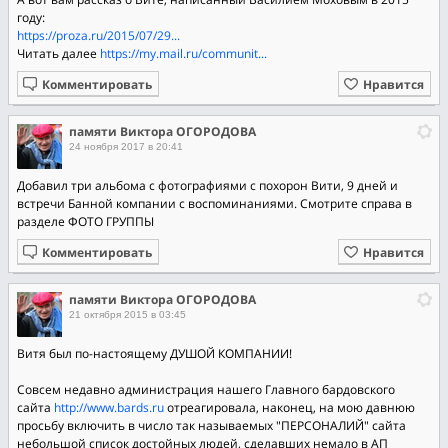
году:
https://proza.ru/2015/07/29...
Читать далее
https://my.mail.ru/communit...
Комментировать
Нравится
памяти Виктора ОГОРОДОВА
24 ноября 2017 в 20:41
Добавил три альбома с фотографиями с похорон Вити, 9 дней и
встречи Банной компании с воспоминаниями. Смотрите справа в
разделе ФОТО ГРУППЫ
Комментировать
Нравится
памяти Виктора ОГОРОДОВА
21 октября 2015 в 03:45
Витя был по-настоящему ДУШОЙ КОМПАНИИ!
Совсем недавно администрация нашего Главного бардовского
сайта
http://www.bards.ru
отреагировала, наконец, на мою давнюю
просьбу включить в число так называемых "ПЕРСОНАЛИЙ" сайта
небольшой список достойных людей, сделавших немало в АП