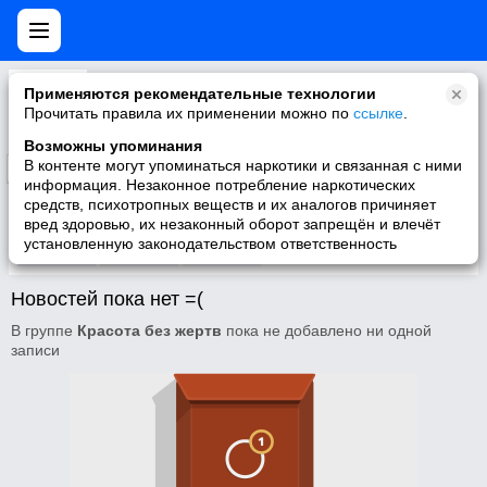
Красота без жертв
Применяются рекомендательные технологии
Всех, кто хочет сохранить свою красоту и продлить молодость приглашаю в свое сообщество
Прочитать правила их применении можно по
ссылке
.
Возможны упоминания
В контенте могут упоминаться наркотики и связанная с ними
Подписаться
информация. Незаконное потребление наркотических
средств, психотропных веществ и их аналогов причиняет
вред здоровью, их незаконный оборот запрещён и влечёт
установленную законодательством ответственность
Участники
О группе
Видео
Новостей пока нет =(
В группе
Красота без жертв
пока не добавлено ни одной
записи