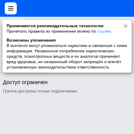
Мы и наши собаки
Применяются рекомендательные технологии
В Петрозаводске множество людей берут собак и кошек, воспитание и перевоспитание которых ложится на их плечи...
Прочитать правила их применении можно по
ссылке
.
Возможны упоминания
В контенте могут упоминаться наркотики и связанная с ними
Подписаться
информация. Незаконное потребление наркотических
средств, психотропных веществ и их аналогов причиняет
вред здоровью, их незаконный оборот запрещён и влечёт
установленную законодательством ответственность
Участники
О группе
Доступ ограничен
Группа доступна только подписчикам.