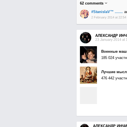
62
comments
#StanislaV™ .......
а
2 February 2014 at 22:54
АЛЕКСАНДР ИНЧ
23 January 2014 at 
Военные ма
185 024 участн
Лучшие мысли
476 442 участн
АЛЕКСАНДР ИНЧ