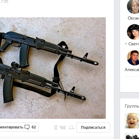
17:05
Окса
оксан
~
Горбун
Групп
ментировать
62
Подписаться