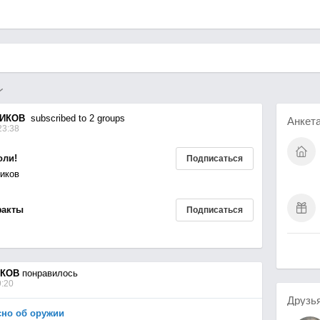
ИКОВ
subscribed to 2 groups
Анкет
23:38
оли!
Подписаться
ников
факты
Подписаться
ИКОВ
понравилось
9:20
Друзь
сно об оружии