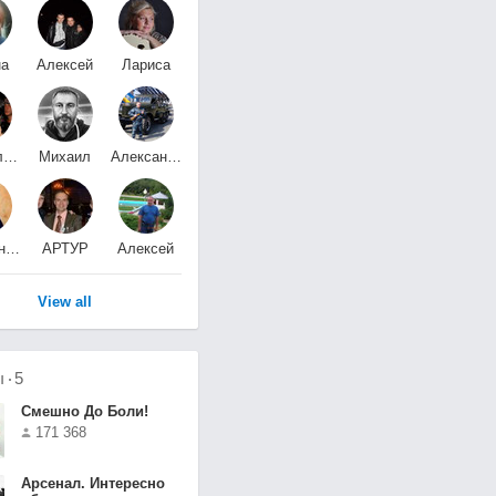
на
Алексей
Лариса
а
Самсонов
Гуммер
~ Светлана
Mихаил
Александр
Алексеев
Кураев
Александр
АРТУР
Алексей
ов
ХАБИБРАХМАНОВ
Соколов
View all
ы
5
Смешно До Боли!
171 368
Арсенал. Интересно