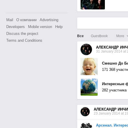
Mail
О компании
Advertising
Developers
Mobile version
Help
Discuss the project
Все
Guestbook
More
Terms and Conditions
АЛЕКСАНДР ИНЧ
31 January 2014 at 
Смешно До Б
171 368 участ
Интересные 
282 участника
АЛЕКСАНДР ИНЧ
23 January 2014 at 1
Арсенал. Интере