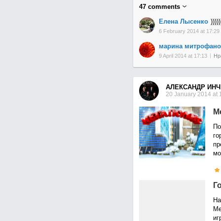
47
comments
Елена Лысенко
)))))
6 February 2014 at 17:29
марина митрофано
9 April 2014 at 17:13
Нр
АЛЕКСАНДР ИНЧ
20 January 2014 at 
М
По
го
пр
мо
Г
На
Ме
иг