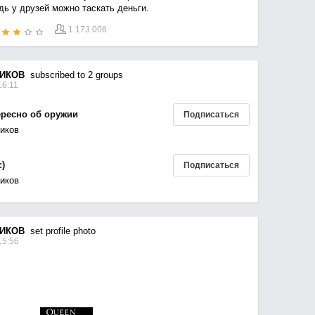
дь у друзей можно таскать деньги.
1 173 006
ИКОВ
subscribed to 2 groups
16:11
ересно об оружии
Подписаться
ников
)
Подписаться
ников
ИКОВ
set profile photo
15:56