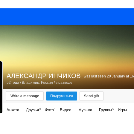
АЛЕКСАНДР ИНЧИКОВ
was last seen 20 January at 16
52 года
/
Владимир, Россия
/ в разводе
Write a message
Подружиться
Send gift
9
1
5
Анкета
Друзья
Фото
Видео
Музыка
Группы
Игры