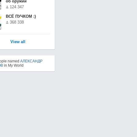
об оружии
124 347
ВСЁ ПУЧКОМ :)
368 338
View all
eople named
АЛЕКСАНДР
ОВ
in My World