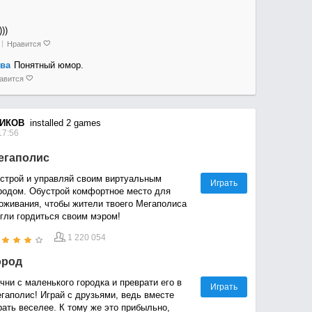
)))
Нравится
ва
Понятный юмор.
авится
ИКОВ
installed 2 games
17:56
егаполис
строй и управляй своим виртуальным
Играть
родом. Обустрой комфортное место для
оживания, чтобы жители твоего Мегаполиса
гли гордиться своим мэром!
1 220 054
ород
чни с маленького городка и преврати его в
Играть
гаполис! Играй с друзьями, ведь вместе
рать веселее. К тому же это прибыльно,