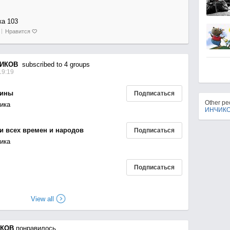
ка 103
Нравится
ИКОВ
subscribed to 4 groups
19:19
шины
Подписаться
Other p
ика
ИНЧИК
 всех времен и народов
Подписаться
ика
Подписаться
View all
ИКОВ
понравилось