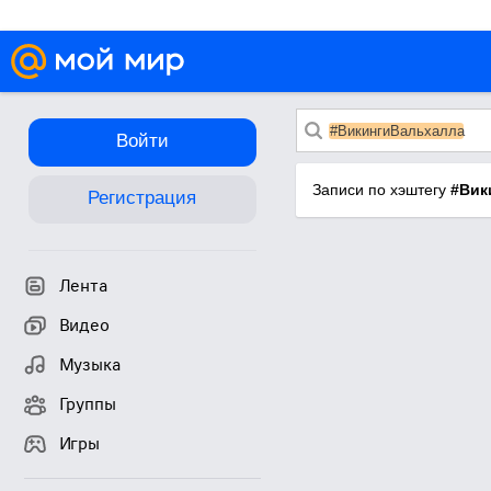
#ВикингиВальхалла
Войти
Записи по хэштегу
#Вик
Регистрация
Лента
Видео
Музыка
Группы
Игры