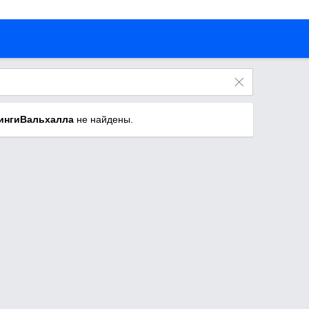
ингиВальхалла
не найдены.