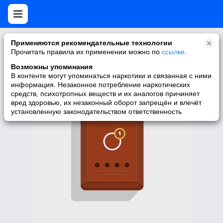
Нет мобильной версии
Применяются рекомендательные технологии
Прочитать правила их применении можно по
ссылке
.
У запрашиваемой вами страницы нет версии для мобильных
устройств. Для её просмотра вы можете перейти на полную
Возможны упоминания
версию Моего Мира.
В контенте могут упоминаться наркотики и связанная с ними
информация. Незаконное потребление наркотических
Перейти на полную версию
средств, психотропных веществ и их аналогов причиняет
вред здоровью, их незаконный оборот запрещён и влечёт
установленную законодательством ответственность