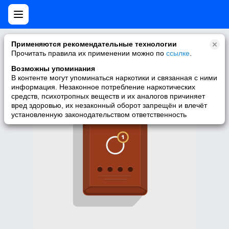
Нет мобильной версии
Применяются рекомендательные технологии
Прочитать правила их применении можно по
ссылке
.
У запрашиваемой вами страницы нет версии для мобильных
устройств. Для её просмотра вы можете перейти на полную
Возможны упоминания
версию Моего Мира.
В контенте могут упоминаться наркотики и связанная с ними
информация. Незаконное потребление наркотических
Перейти на полную версию
средств, психотропных веществ и их аналогов причиняет
вред здоровью, их незаконный оборот запрещён и влечёт
установленную законодательством ответственность