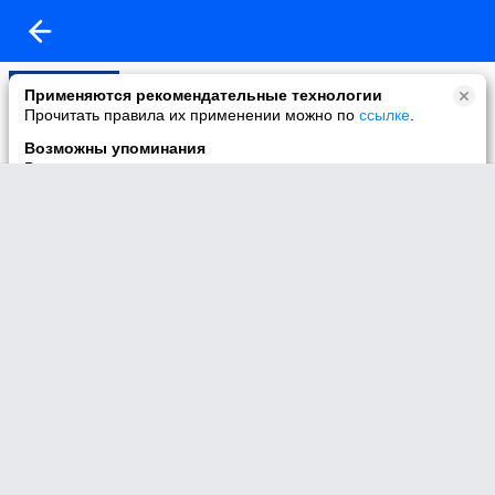
Моё видео
Применяются рекомендательные технологии
53 видео
Прочитать правила их применении можно по
ссылке
.
Возможны упоминания
В контенте могут упоминаться наркотики и связанная с ними
информация. Незаконное потребление наркотических
средств, психотропных веществ и их аналогов причиняет
вред здоровью, их незаконный оборот запрещён и влечёт
установленную законодательством ответственность