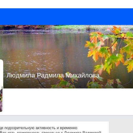
Людмила Радмила Михайлова
це подозрительную активность и временно
 Вас есть возможность связаться с Людмила Радмилой