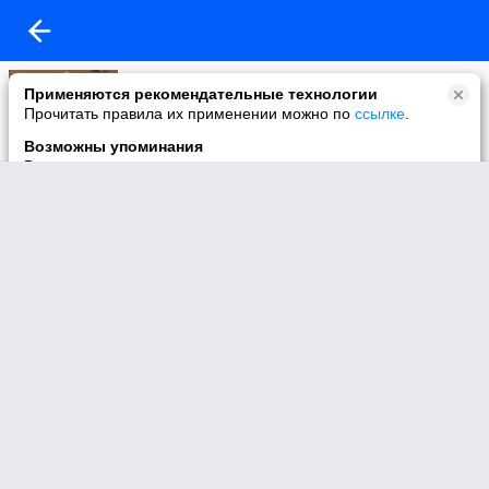
Моё видео
Применяются рекомендательные технологии
38 видео
Прочитать правила их применении можно по
ссылке
.
Возможны упоминания
В контенте могут упоминаться наркотики и связанная с ними
информация. Незаконное потребление наркотических
средств, психотропных веществ и их аналогов причиняет
вред здоровью, их незаконный оборот запрещён и влечёт
установленную законодательством ответственность