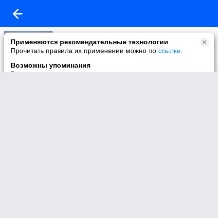
Моё видео
Применяются рекомендательные технологии
1 видео
Прочитать правила их применении можно по
ссылке
.
Возможны упоминания
В контенте могут упоминаться наркотики и связанная с ними
информация. Незаконное потребление наркотических
средств, психотропных веществ и их аналогов причиняет
вред здоровью, их незаконный оборот запрещён и влечёт
установленную законодательством ответственность