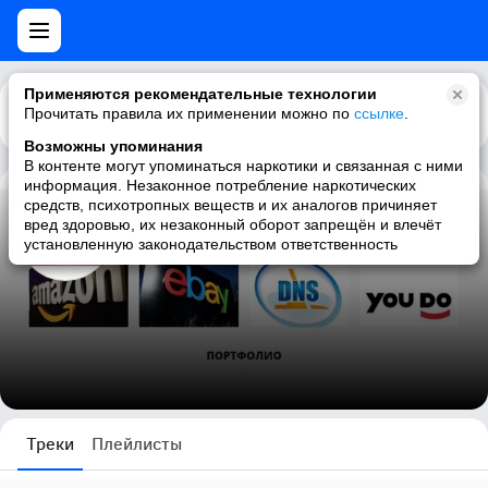
Применяются рекомендательные технологии
Прочитать правила их применении можно по
Каталог
Рекомендации
ссылке
.
Возможны упоминания
В контенте могут упоминаться наркотики и связанная с ними
информация. Незаконное потребление наркотических
средств, психотропных веществ и их аналогов причиняет
продвижение сайтов компании комплексное в интернете
вред здоровью, их незаконный оборот запрещён и влечёт
установленную законодательством ответственность
0 треков
Треки
Плейлисты