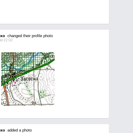
нко
changed their profile photo
at 22:02
нко
added a photo