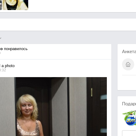
ко
понравилось
Анкет
0
a photo
3:32
Подар