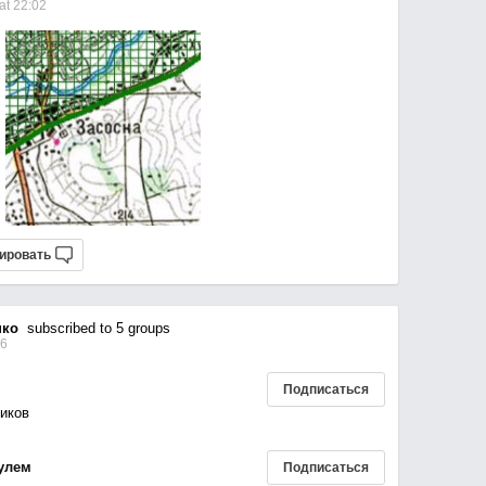
at 22:02
ировать
нко
subscribed to 5 groups
16
Подписаться
ников
улем
Подписаться