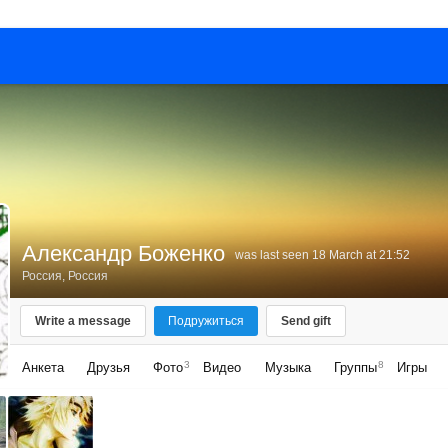
Александр Боженко
was last seen 18 March at 21:52
Россия, Россия
Write a message
Подружиться
Send gift
3
8
Анкета
Друзья
Фото
Видео
Музыка
Группы
Игры