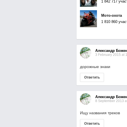
1 842 717 учас
Мото-охота
1 810 860 учас
Александр Боже
3 February 2015 at 
дорожные знаки
Ответить
Александр Боже
8 September 2013 at
Ищу названия треков
Ответить