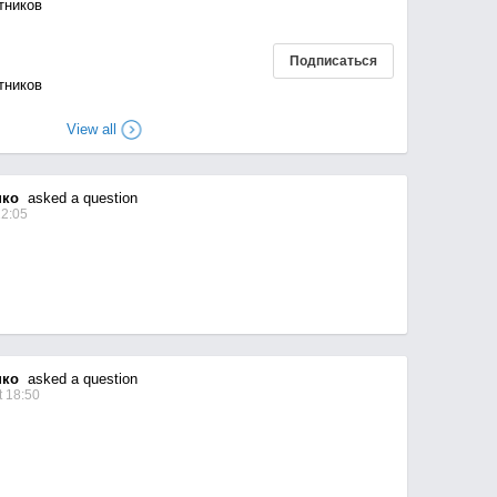
тников
Подписаться
тников
View all
нко
asked a question
12:05
нко
asked a question
 18:50