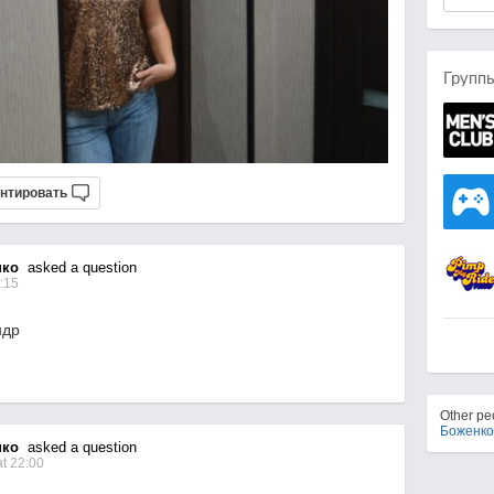
Групп
нтировать
нко
asked a question
:15
ндр
Other p
Боженко
нко
asked a question
t 22:00