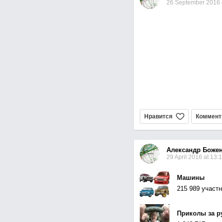
26 September 2016 
Нравится
Коммент
Александр Боже
29 April 2016 at 13:
Машины
215 989 участ
Приколы за р