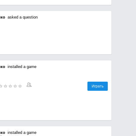
нко
asked a question
нко
installed a game
Играть
нко
installed a game