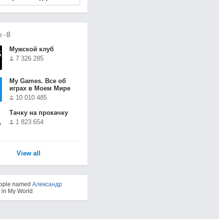
ы
8
Мужской клуб
7 326 285
Мy Games. Все об
играх в Моем Мире
10 010 485
Тачку на прокачку
1 823 654
View all
eople named
Александр
in My World