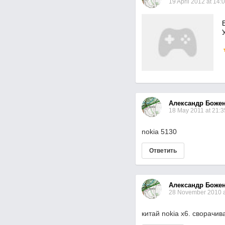
19 April 2012 at 14:
Александр Боже
18 May 2011 at 21:3
nokia 5130
Ответить
Александр Боже
28 November 2010 a
китай nokia x6. сворач