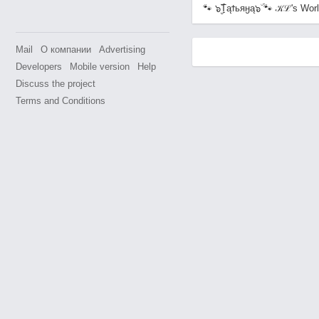
🐾 ๖ۣۣۜTąϯьяӈą๖ۜ 🐾 𝒦ℒ's Wor
Mail
О компании
Advertising
Developers
Mobile version
Help
Discuss the project
Terms and Conditions