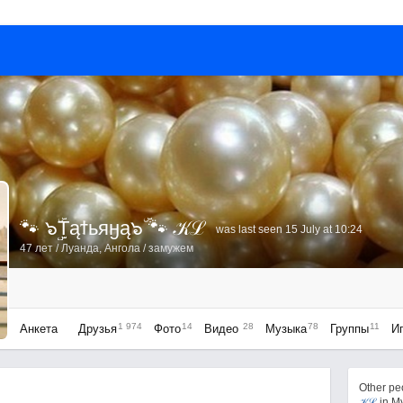
🐾 ๖ۣۣۜTąϯьяӈą๖ۜ 🐾 𝒦ℒ
was last seen 15 July at 10:24
47 лет
/
Луанда, Ангола
/ замужем
1 974
14
28
78
11
Анкета
Друзья
Фото
Видео
Музыка
Группы
И
Other p
𝒦ℒ
in M