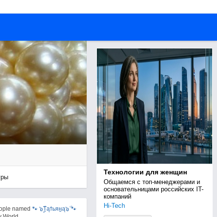
Технологии для женщин
гры
Общаемся с топ-менеджерами и 
основательницами российских IT-
компаний
Hi-Tech
eople named
🐾 ๖ۣۣۜTąϯьяӈą๖ۜ 🐾
y World