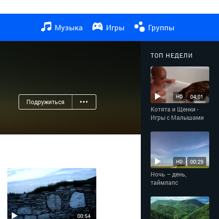
Музыка
Игры
Группы
ТОП НЕДЕЛИ
04:01
HD
Подружиться
•••
Котята и Щенки -
Игры с Малышами
00:29
HD
Ночь – день,
таймлапс
00:54