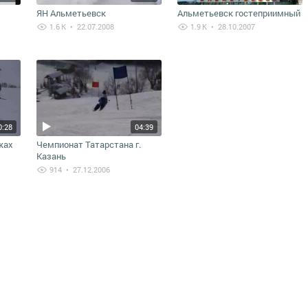
ЯН Альметьевск
Альметьевск гостеприимный
1.6 K
• 22.07.2008
1.9 K
• 28.10.2007
0:28
04:39
жах
Чемпионат Татарстана г.
Казань
914
• 27.12.2006