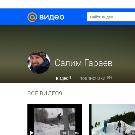
Салим Гараев
9
104
ВИДЕО
ПОДПИСЧИКИ
ВСЕ ВИДЕО
9
05:09
0
HD