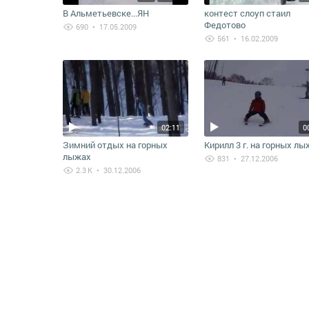
В Альметьевске...ЯН
контест слоуп стаил
Федотово
690
• 17.05.2009
561
• 16.02.2009
02:11
0
Зимний отдых на горных
Кирилл 3 г. на горных лы
лыжах
831
• 27.12.2006
2.3 K
• 30.12.2006