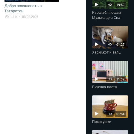
19:52
HD
Добро пожаловать в
Татарстан
Расслабляющая
1.1 K
• 03.02.2007
Музыка для Сна
01:27
HD
Хаски,кот и заяц
11:39
HD
Вкусная паста
01:54
HD
Покатушки