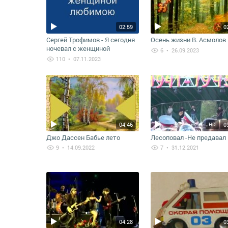
02:59
0
Сергей Трофимов - Я сегодня
Осень жизни В. Асмолов
ночевал с женщиной
6
• 26.09.2023
любимою
110
• 07.11.2023
04:46
0
HD
Джо Дассен Бабье лето
Лесоповал -Не предавал
9
• 14.09.2022
7
• 31.12.2021
04:28
0