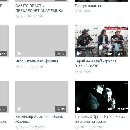
НЕ
ЗА ЧТО ВЛАСТЬ
Предательство
ПРЕСЛЕДУЕТ АКАДЕМИКА
03.07.2026
НИГМАТУЛЛИНА-
6
• 06.07.2026
ЗАПРЕЩЕННЫЙ
ДОКЛАД.СИТУАЦИЯ ВЫШЛА
ИЗ-ПОД КОНТРОЛЯ
3:57
07:12
03:52
HD
Иглс, Отель Калифорния
Теряй не жалей - группа
"Белый Орёл"
2
• 17.04.2026
13.04.2026
5:07
02:39
03:14
HD
Владимир Асмолов - Осень
Гр. Белый Орёл - Кто никогда
кой
Жизни...
не стоял на краю.
17
• 15.09.2025
10
• 31.08.2025