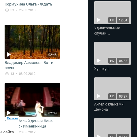
Кормухина Ольга - Ждать
33
• 25.03.2013
12:04
HD
Удивительные
случаи
взаимопомощи
02:43
04:55
HD
Владимир Асмолов - Вот и
осень
Хулахуп
13
• 03.09.2012
08:27
HD
Ангел с клыками
Демона
02:39
Скрыть
группа Белый день и Лена
Василёк - Именинница
57
• 23.05.2012
ы сайта.
03:17
HD