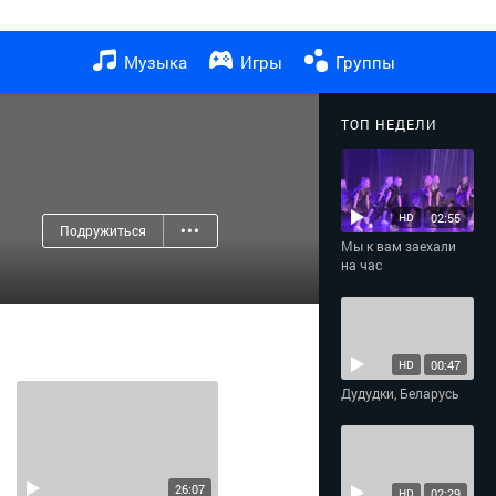
Музыка
Игры
Группы
ТОП НЕДЕЛИ
02:55
HD
Подружиться
•••
Мы к вам заехали
на час
00:47
HD
Дудудки, Беларусь
26:07
02:29
HD