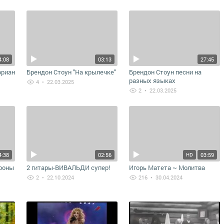
ончил
4:08
03:13
27:45
ориан
Брендон Стоун "На крылечке"
Брендон Стоун песни на
разных языках
4
• 22.03.2025
2
• 22.03.2025
4:38
02:56
03:59
HD
ороны
2 гитары-ВИВАЛЬДИ супер!
Игорь Матета ~ Молитва
2
• 22.10.2024
216
• 30.04.2024