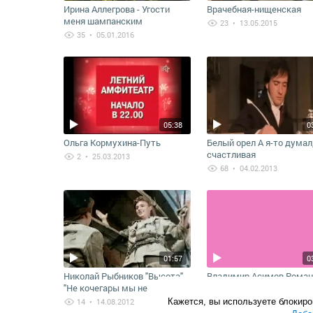
Ирина Аллегрова - Угости
Врачебная-нищенская
меня шампанским
23
• 13.05.2015
35
• 05.01.2016
05:38
0
Ольга Кормухина-Путь
Белый орел А я-то думал
счастливая
2
• 25.03.2013
68
• 04.02.2013
01:57
0
Николай Рыбников "Высота"
Владимир Асимов Роман
"Не кочегары мы не
30
• 04.08.2012
плотники"
14
• 14.08.2012
Кажется, вы используете блокир