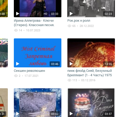
2:38
03:33
02:23
HD
Ирина Аллегрова - Ключи
Рок.рок н ролл
(Стерео). Классная песня.
65
• 28.12.2022
Супер Хит Ирины Аллегровой.
14
• 10.07.2023
3:31
03:46
13:55
Секшен революшен
пинк флойд Сияй, Безумный
Бриллиант (1 - 4 Часть) 1975
2
• 17.07.2021
113
• 03.12.2016
3:21
03:02
03:37