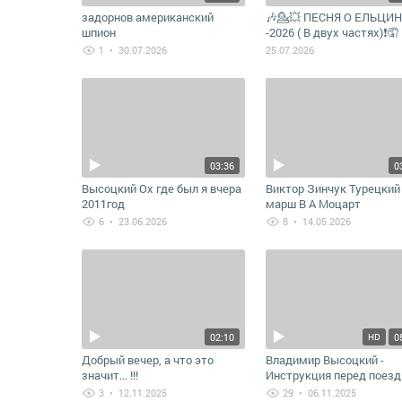
задорнов американский
🎶💁💥 ПЕСНЯ О ЕЛЬЦИ
шпион
-2026 ( В двух частях)❗🤦
1
• 30.07.2026
25.07.2026
03:36
0
Высоцкий Ох где был я вчера
Виктор Зинчук Турецкий
2011год
марш В А Моцарт
6
• 23.06.2026
8
• 14.05.2026
02:10
0
HD
Добрый вечер, а что это
Владимир Высоцкий -
значит... !!!
Инструкция перед поезд
за рубеж, или полчаса в
3
• 12.11.2025
29
• 06.11.2025