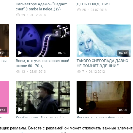
Сальваторе Адамо - "Падает
ДЕНЬ РОЖДЕНИЯ
снег" (Tombe la neige..) (2)
25
• 24.07.2013
29
• 01.12.2014
3:28
06:05
04:18
, вы
Всем, кто учился в советской
ТАКОГО СНЕГОПАДА ДАВНО
школе 60 - 70-х,
НЕ ПОМНЯТ ЗДЕШНИЕ
посвящается...
МЕСТА...
13
• 28.01.2013
7
• 01.12.2012
3:41
06:23
04:26
с
Комбинация - Бухгалтер.flv
Романс на стихи Николая
Гумилева - носков
21
• 16.07.2012
11
• 03.07.2012
овщик рекламы. Вместе с рекламой он может отключать важные элемент