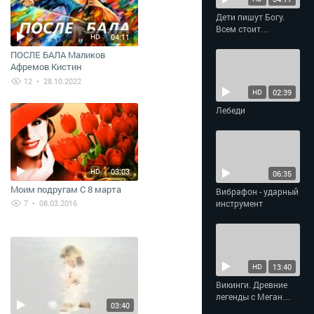
Дети пишут Богу.
Всем стоит
04:11
HD
задуматься
ПОСЛЕ БАЛА Маликов
Афремов Кистин
12
• 28.10.2022
02:39
HD
Лебеди
03:03
HD
06:35
Моим подругам С 8 марта
Вибрафон - ударный
7
• 08.03.2016
инструмент
13:40
HD
Викинги. Древние
легенды с Меган
03:40
Фокс