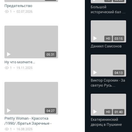
Предательство
Большой
1
• 02.07.2026
исторический бал в
Империал-отеле
«Талион»
03:15
HD
Даниил Самсонов
05:31
Ну что молчите...
1
• 19.11.2025
04:13
Виктор Сорокин - За
святую Русь
помолюсь
04:27
01:40
HD
Pretty Woman - Красотка
Екатерининский
/1990/ /Братья Заречные -
дворец в Пушкине
Губами губ твоих коснусь/
1
• 16.08.2025