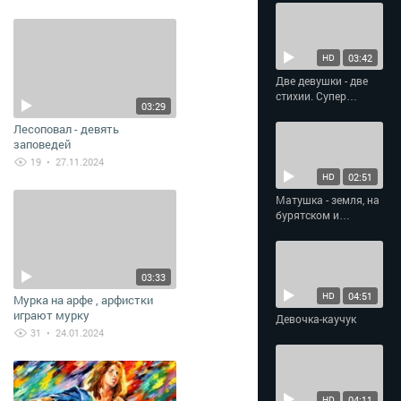
03:42
HD
Две девушки - две
стихии. Супер
03:29
фланкировка
Лесоповал - девять
заповедей
19
• 27.11.2024
02:51
HD
Матушка - земля, на
бурятском и
татарском языках
03:33
04:51
HD
Мурка на арфе , арфистки
играют мурку
Девочка-каучук
31
• 24.01.2024
04:11
HD