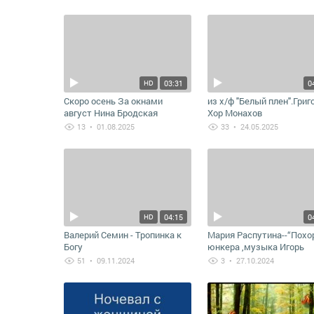
месткоме /Только я зак
ковку/
03:31
0
HD
Скоро осень За окнами
из х/ф "Белый плен".Григ
август Нина Бродская
Хор Монахов
13
• 01.08.2025
33
• 24.05.2025
04:15
0
HD
Валерий Семин - Тропинка к
Мария Распутина--“Пох
Богу
юнкера ,музыка Игорь
Матета,слова Леонид
51
• 09.11.2024
3
• 27.10.2024
Дербенёв.