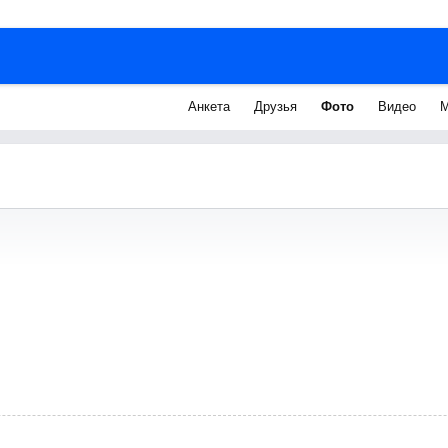
Анкета
Друзья
Фото
Видео
М