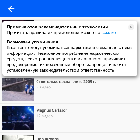
Моё видео
Применяются рекомендательные технологии
7 видео
Прочитать правила их применении можно по
ссылке
.
Возможны упоминания
В контенте могут упоминаться наркотики и связанная с ними
Стокгольм, 30 апреля 2009 г.
информация. Незаконное потребление наркотических
12 видео
средств, психотропных веществ и их аналогов причиняет
вред здоровью, их незаконный оборот запрещён и влечёт
установленную законодательством ответственность
Стокгольм, весна - лето 2009 г.
5 видео
Magnus Carlsson
12 видео
Udo Jurgens