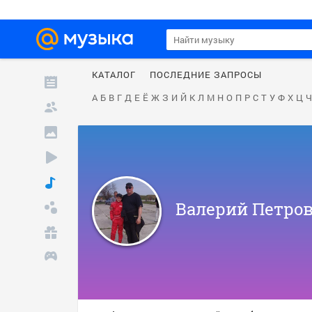
КАТАЛОГ
ПОСЛЕДНИЕ ЗАПРОСЫ
А
Б
В
Г
Д
Е
Ё
Ж
З
И
Й
К
Л
М
Н
О
П
Р
С
Т
У
Ф
Х
Ц
Ч
Валерий Петро