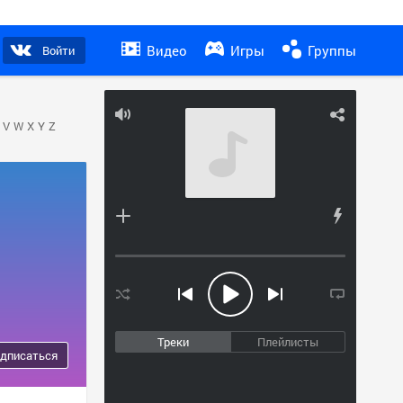
Видео
Игры
Группы
Войти
V
W
X
Y
Z
Треки
Плейлисты
дписаться