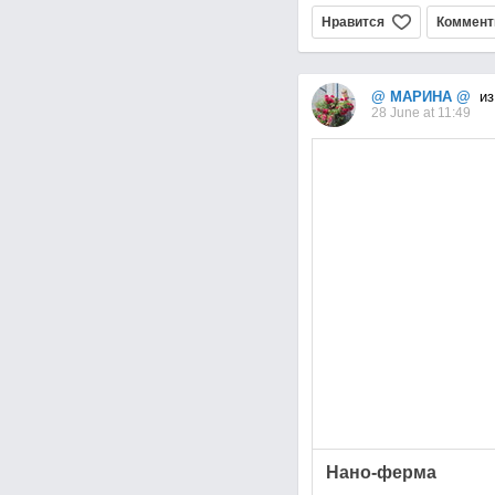
Нравится
Коммент
@ МАРИНА @
из
28 June at 11:49
Нано-ферма