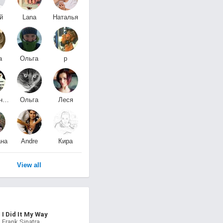
й
Lana
Наталья
нано-отпуск
Астролог
а
Ольга
р
ан
Якунина
ро
Александр
Ольга
Леся
1
Наумова
Т.Ф.
на
Andre
Кира
НФ
Andre
Дейн
View all
I Did It My Way
Frank Sinatra