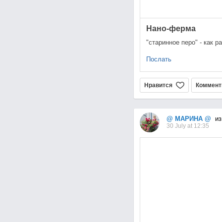
Нано-ферма
"старинное перо" - как р
Послать
Нравится
Коммент
@ МАРИНА @
из
30 July at 12:35