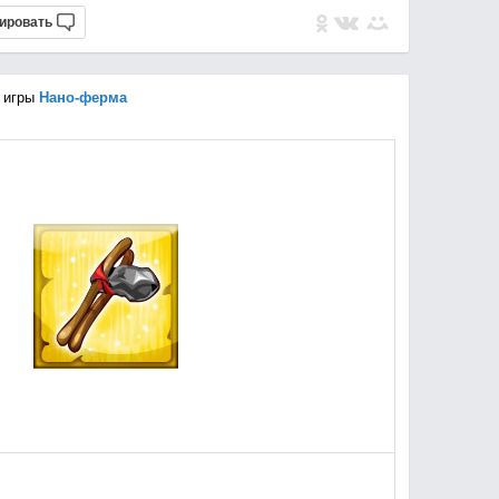
ировать
 игры
Нано-ферма