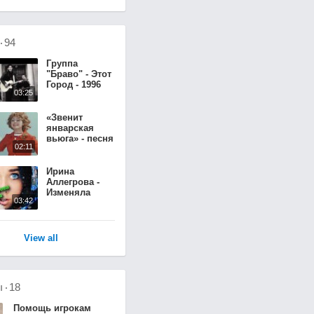
о
94
Группа
"Браво" - Этот
Город - 1996
03:25
«Звенит
январская
вьюга» - песня
02:11
из фильма
«Иван
Васильевич
Ирина
меняет
Аллегрова -
профессию»
Изменяла
03:42
1973 год
View all
ы
18
Помощь игрокам