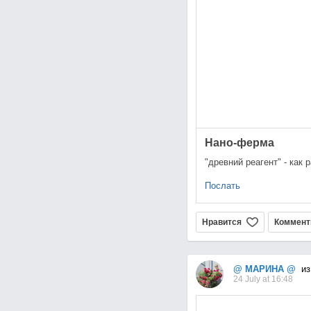
Нано-ферма
"древний реагент" - как 
Послать
Нравится
Коммент
@ МАРИНА @
из
24 July at 16:48