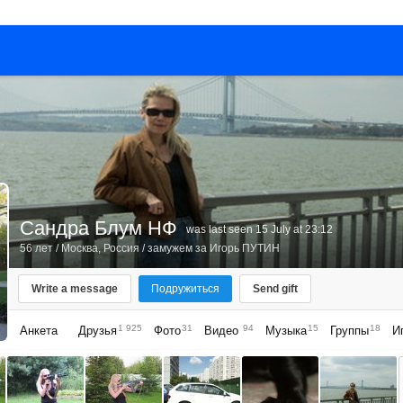
Сандра Блум НФ
was last seen 15 July at 23:12
56 лет
/
Москва, Россия
/ замужем за
Игорь ПУТИН
Write a message
Подружиться
Send gift
1 925
31
94
15
18
Анкета
Друзья
Фото
Видео
Музыка
Группы
И