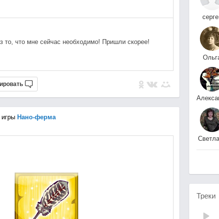
серге
***
аз то, что мне сейчас необходимо! Пришли скорее!
Ольг
Викм
ировать
Невский нф-11
 игры
Нано-ферма
Светла
ТФ и 
Треки