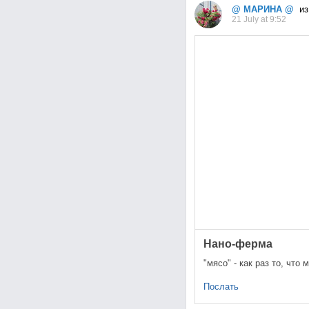
@ МАРИНА @
из
21 July at 9:52
Нано-ферма
"мясо" - как раз то, что
Послать