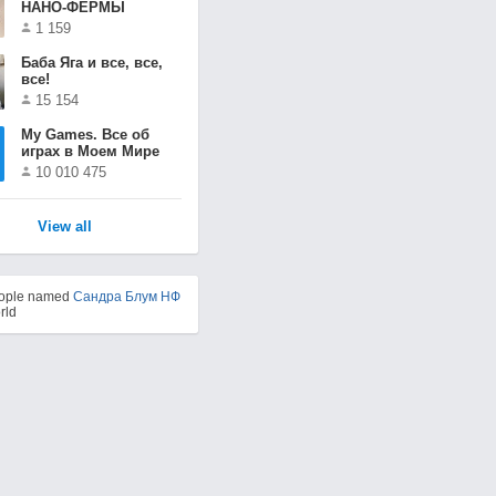
НАНО-ФЕРМЫ
1 159
Баба Яга и все, все,
все!
15 154
Мy Games. Все об
играх в Моем Мире
10 010 475
View all
eople named
Сандра Блум НФ
rld