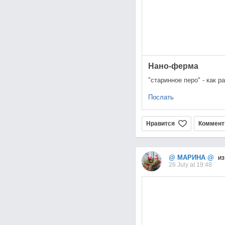
Нано-ферма
"старинное перо" - как р
Послать
Нравится
Коммент
@ МАРИНА @
из
26 July at 19:48