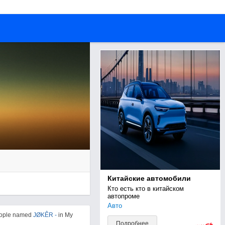
Китайские автомобили
Кто есть кто в китайском 
автопроме
Авто
eople named
JØKÊR -
in My
Подробнее