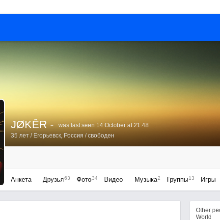
JØKÊR -
was last seen 14 October at 21:48
35 лет
/
Егорьевск, Россия
/ свободен
63
34
2
13
Анкета
Друзья
Фото
Видео
Музыка
Группы
Игры
Other p
World